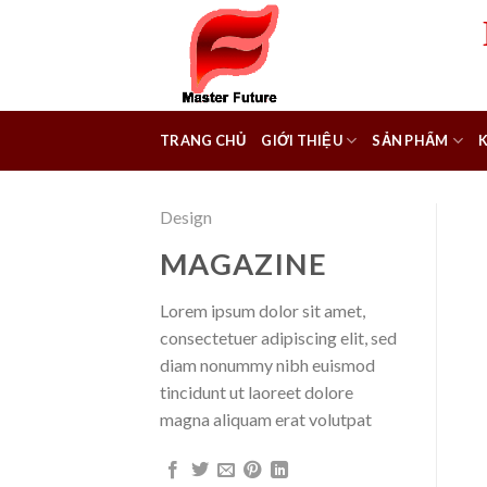
Skip
to
content
TRANG CHỦ
GIỚI THIỆU
SẢN PHẨM
Design
MAGAZINE
Lorem ipsum dolor sit amet,
consectetuer adipiscing elit, sed
diam nonummy nibh euismod
tincidunt ut laoreet dolore
magna aliquam erat volutpat