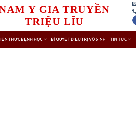
NAM Y GIA TRUYỀN
TRIỆU LĨU
KIẾN THỨC BỆNH HỌC
BÍ QUYẾT ĐIỀU TRỊ VÔ SINH
TIN TỨC