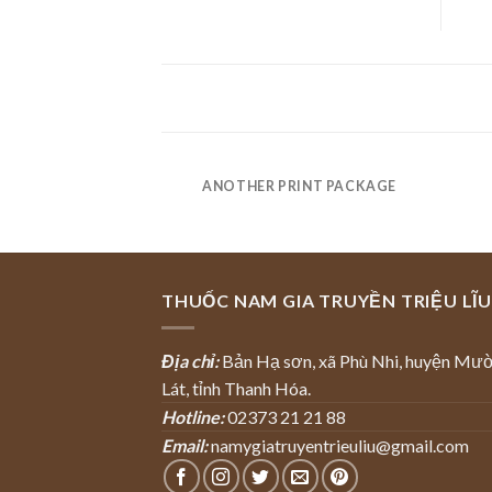
ANOTHER PRINT PACKAGE
THUỐC NAM GIA TRUYỀN TRIỆU LĨU
Địa chỉ:
Bản Hạ sơn, xã Phù Nhi, huyện Mư
Lát, tỉnh Thanh Hóa.
Hotline:
02373 21 21 88
Email:
namygiatruyentrieuliu@gmail.com