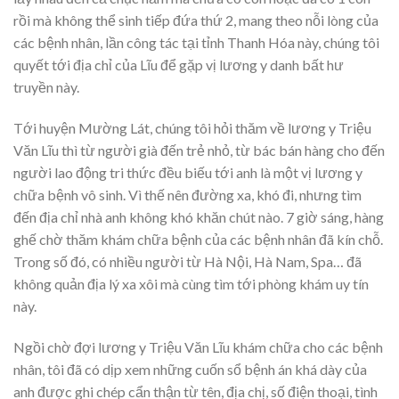
rồi mà không thể sinh tiếp đứa thứ 2, mang theo nỗi lòng của
các bệnh nhân, lần công tác tại tỉnh Thanh Hóa này, chúng tôi
quyết tới địa chỉ của Lĩu để gặp vị lương y danh bất hư
truyền này.
Tới huyện Mường Lát, chúng tôi hỏi thăm về lương y Triệu
Văn Lĩu thì từ người già đến trẻ nhỏ, từ bác bán hàng cho đến
người lao động tri thức đều biếu tới anh là một vị lương y
chữa bệnh vô sinh. Vì thế nên đường xa, khó đi, nhưng tìm
đến địa chỉ nhà anh không khó khăn chút nào. 7 giờ sáng, hàng
ghế chờ thăm khám chữa bệnh của các bệnh nhân đã kín chỗ.
Trong số đó, có nhiều người từ Hà Nội, Hà Nam, Spa… đã
không quản địa lý xa xôi mà cùng tìm tới phòng khám uy tín
này.
Ngồi chờ đợi lương y Triệu Văn Lĩu khám chữa cho các bệnh
nhân, tôi đã có dịp xem những cuốn sổ bệnh án khá dày của
anh được ghi chép cẩn thận từ tên, địa chị, số điện thoại, tình