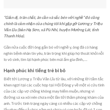
“Giản dị, trân chất, ân cần và sắc bén với nghề” đó cũng
chính là cảm nhận của chúng tôi khi gặp gỡ Lương y Triệu
Văn Lĩu (bản Hạ Sơn, xã Pù Nhi, huyện Mường Lát, tỉnh
Thanh Hóa).
Gần nửa cuộc đời ông gắn bó với nghề y, ông đã có hàng
nghìn bệnh nhân tin yêu, trân trọng khi giúp họ thoát khỏi nỗi
lo vô sinh, tìm lại hạnh phúc bên mái ấm gia đình,….
Hạnh phúc khi tiếng trẻ bi bô
Biết tới Lương y Triệu Văn Lĩu từ lâu, với những lời tấm tắc
khen ngợi tại các cuộc họp tại Hội Đông y về một vị cứu tinh
của các cặp vợ chồng không may hiếm muộn, nhưng vì
đường sá xa xôi nên chưa một lần tới thăm phòng khám của
anh. Trước tình trạng ngày càng có nhiều các cặp vợ chồng
lấy nhau đến cả chục năm mà chưa có con hoặc đã có 1 con