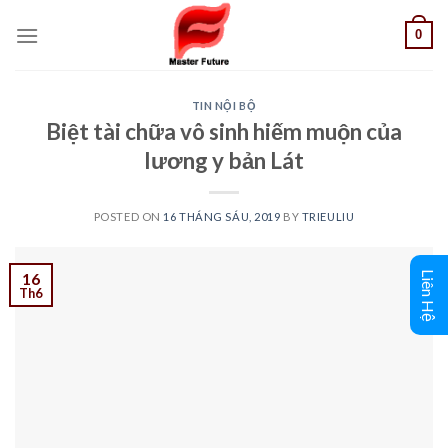
Skip
0
to
content
TIN NỘI BỘ
Biệt tài chữa vô sinh hiếm muộn của
lương y bản Lát
POSTED ON
16 THÁNG SÁU, 2019
BY
TRIEULIU
Liên Hệ
16
Th6