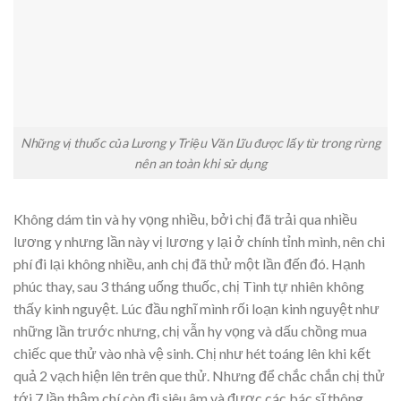
Những vị thuốc của Lương y Triệu Văn Lĩu được lấy từ trong rừng
nên an toàn khi sử dụng
Không dám tin và hy vọng nhiều, bởi chị đã trải qua nhiều
lương y nhưng lần này vị lương y lại ở chính tỉnh mình, nên chi
phí đi lại không nhiều, anh chị đã thử một lần đến đó. Hạnh
phúc thay, sau 3 tháng uống thuốc, chị Tình tự nhiên không
thấy kinh nguyệt. Lúc đầu nghĩ mình rối loạn kinh nguyệt như
những lần trước nhưng, chị vẫn hy vọng và dấu chồng mua
chiếc que thử vào nhà vệ sinh. Chị như hét toáng lên khi kết
quả 2 vạch hiện lên trên que thử. Nhưng để chắc chắn chị thử
tới 7 lần thậm chí còn đi siêu âm và được các bác sĩ thông