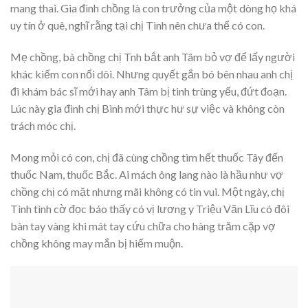
mang thai. Gia đình chồng là con trưởng của một dòng họ khá
uy tín ở quê, nghĩ rằng tại chị Tình nên chưa thể có con.
Mẹ chồng, bà chồng chị Tnh bắt anh Tâm bỏ vợ để lấy người
khác kiếm con nối dõi. Nhưng quyết gắn bó bên nhau anh chị
đi khám bác sĩ mới hay anh Tâm bị tinh trùng yếu, đứt đoạn.
Lúc này gia đình chị Bình mới thực hư sự việc và không còn
trách móc chị.
Mong mỏi có con, chị đã cùng chồng tìm hết thuốc Tây đến
thuốc Nam, thuốc Bắc. Ai mách ông lang nào là hầu như vợ
chồng chị có mặt nhưng mãi không có tin vui. Một ngày, chị
Tình tình cờ đọc báo thấy có vị lương y Triệu Văn Lĩu có đôi
bàn tay vàng khi mát tay cứu chữa cho hàng trăm cặp vợ
chồng không may mắn bị hiếm muộn.