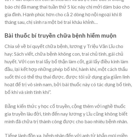
báo chị đã mang thai tuần thứ 5 lúc này chị mới dám báo cho
gia đình. Hạnh phúc hơn cho cả 2 dòng họ nội ngoại khi 8
tháng sau, chị sinh ra một bé trai kháu khỉnh…
Bài thuốc bí truyền chữa bệnh hiếm muộn
Chia sẻ về bí quyết chữa bệnh, lương y Triệu Văn Lĩu cho
hay: Sách viết, chữa bệnh không con, trai chủ tinh, gái chủ
huyết. Với con trai lấy bổ thận làm cốt, gái lấy điều kinh làm
đầu, lại kết hợp những phép bổ khí, hành khí, một cách thấu
suốt thì có thể thụ thai được. được tôi sử dụng gia giảm linh
hoạt để trị vô sinh nam, bởi bài thuốc này có tác dụng bổ tinh,
bổ khí và sinh tinh khí”.
Bằng kiến thức y học cổ truyền, cộng thêm với nghề thuốc
gia truyền lâu đời, tính đến nay lương y Lĩu cũng không biết
mình đã chữa trị thành công được cho bao nhiêu bệnh nhân.
Tiếng lành đồn xa, bệnh nhân đến với anh từ khắp mọi miền