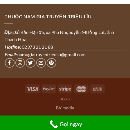
THUỐC NAM GIA TRUYỀN TRIỆU LĨU
Địa chỉ:
Bản Hạ sơn, xã Phù Nhi, huyện Mường Lát, tỉnh
Thanh Hóa.
Hotline:
02373 21 21 88
Email:
namygiatruyentrieuliu@gmail.com
BLOG
BV media
Gọi ngay