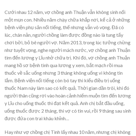
Cưới nhau 12 năm, vợ chồng anh Thuận vẫn không sinh nổi
một mụn con. Nhiều năm chạy chữa khắp nơi, kể cả ở những
bệnh viện phụ sản nổi tiếng, thế nhưng vẫn vô vọng. Đã có
lúc, chán nản, người chồng làm được đồng nào là tung tẩy
chơi bời, bỏ bê người vợ. Năm 2013, trong lúc tưởng chừng
như tuyệt vọng, nghe người mách nước, vợ chồng anh Thuận
tìm đến lương y Lĩu nhờ chữa trị. Khi đó, vợ chồng anh Thuận
mang hồ sơ bệnh tình qua lương y xem, bắt mạch rồi mua
thuốc về sắc uống nhưng 3 tháng không uống vì không tin
lắm. Bệnh viện nổi tiếng còn bó tay thì kiểu điều trị uống
thuốc Nam này làm sao có kết quả. Thời gian dần trôi, khi đó
người thân cũng rơi vào hoàn cảnh hiếm muộn tìm đến lương
y Lĩu cho uống thuốc thì đạt kết quả. Anh chị bắt đầu uống,
uống thuốc được 2 tháng, thì vợ có tin vui, rồi 9 tháng sau sinh
được đứa con trai kháu khỉnh…
Hay như vợ chồng chị Tình lấy nhau 10 năm, nhưng chị không