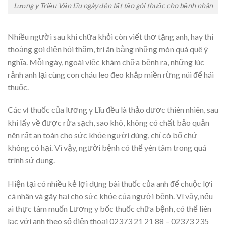
Lương y Triệu Văn Lĩu ngày đên tất tảo gói thuốc cho bệnh nhân
Nhiều người sau khi chữa khỏi còn viết thơ tặng anh, hay thi
thoảng gọi điện hỏi thăm, tri ân bằng những món quà quê ý
nghĩa. Mỗi ngày, ngoài việc khám chữa bệnh ra, những lúc
rảnh anh lại cùng con cháu leo đeo khắp miền rừng núi để hái
thuốc.
Các vị thuốc của lương y Lĩu đều là thảo dược thiên nhiên, sau
khi lấy về được rửa sạch, sao khô, không có chất bảo quản
nên rất an toàn cho sức khỏe người dùng, chỉ có bổ chứ
không có hại. Vì vậy, người bệnh có thể yên tâm trong quá
trình sử dụng.
Hiện tại có nhiều kẻ lợi dụng bài thuốc của anh để chuộc lợi
cá nhân và gây hại cho sức khỏe của người bệnh. Vì vậy, nếu
ai thực tâm muốn Lương y bốc thuốc chữa bệnh, có thể liên
lạc với anh theo số điện thoại 02373 21 21 88 – 02373 235